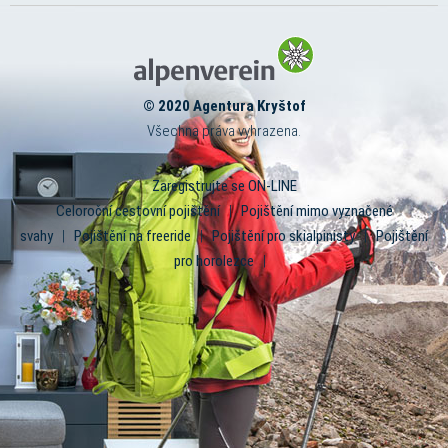
© 2020 Agentura Kryštof
Všechna práva vyhrazena.
Zaregistrujte se ON-LINE
Celoroční cestovní pojištění
|
Pojištění mimo vyznačené
svahy
|
Pojištění na freeride
|
Pojištění pro skialpinisty
|
Pojištění
pro horolezce
|