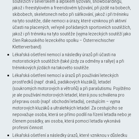
soutěžích v severském a alpském lyžování, snowboardingu,
jakož i freestylovém a freeridovém lyžování, při jízdě na bobech,
skibobech, skeletonech nebo při sáňkování, jakož i při tréninku
na tyto soutěže, dále nemoci a úrazy, které vzniknou při aktivní
účasti na placených, veřejně pořádaných sportovních soutěžích,
jakož i při tréninku na tyto soutěže (vyjma lezeckých soutěží jako
člen Rakouského lezeckého spolku – Österreichischer
Kletterverband).
Lékařská ošetření nemocí a následky úrazů při účasti na
motoristických soutěžích (také jízdy za odměny a rallye) a při
tréninkových jízdách na takovéto soutěže.
Lékařská ošetření nemocí a úrazů při používání leteckých
prostředků (např. draků, padákových kluzáků), letadel
(soukromých motorových a větroňů) a při parašutismu. Pojištěno
je ale používání motorových letadel, která jsou schválena pro
přepravu osob (např. obchodní letadla), cestujícím – vyjma
motorových kluzáků a ultralehkých letadel. Za cestujícího se
nepovažuje osoba, která se přímo podílí na řízení letadla nebo je
členem posádky, ani osoba, která pomocí letadla vykonává
profesní činnost.
Lékařská ošetření a následky úrazů, které vzniknou v důsledku