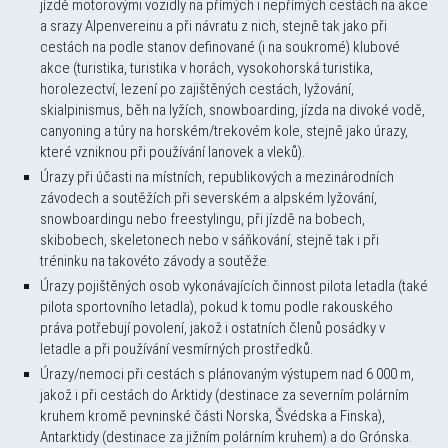
jízdě motorovými vozidly na přímých i nepřímých cestách na akce
a srazy Alpenvereinu a při návratu z nich, stejně tak jako při
cestách na podle stanov definované (i na soukromé) klubové
akce (turistika, turistika v horách, vysokohorská turistika,
horolezectví, lezení po zajištěných cestách, lyžování,
skialpinismus, běh na lyžích, snowboarding, jízda na divoké vodě,
canyoning a túry na horském/trekovém kole, stejně jako úrazy,
které vzniknou při používání lanovek a vleků).
Úrazy při účasti na místních, republikových a mezinárodních
závodech a soutěžích při severském a alpském lyžování,
snowboardingu nebo freestylingu, při jízdě na bobech,
skibobech, skeletonech nebo v sáňkování, stejně tak i při
tréninku na takovéto závody a soutěže.
Úrazy pojištěných osob vykonávajících činnost pilota letadla (také
pilota sportovního letadla), pokud k tomu podle rakouského
práva potřebují povolení, jakož i ostatních členů posádky v
letadle a při používání vesmírných prostředků.
Úrazy/nemoci při cestách s plánovaným výstupem nad 6 000 m,
jakož i při cestách do Arktidy (destinace za severním polárním
kruhem kromě pevninské části Norska, Švédska a Finska),
Antarktidy (destinace za jižním polárním kruhem) a do Grónska.