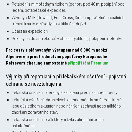
Potápění s mimořádným rizikem (ponory pod 40 m, potápění pod
ledem, potápěčské expedice).
Závody v MTB (Downhill, Four Cross, Dirt Jump) včetně oficiálních
tréninků na tyto závody a kvalifikačních jízd.
Účast na expedicích.
Pokusy o zdolání rekordů v oblasti rychlosti, potápění a letectví.
Pro cesty s plánovaným výstupem nad 6 000 m nabízí
Alpenverein prostřednictvím pojišťovny Europäische
Reiseversicherung samostatné
připojištění Premium
.
Výjimky při repatriaci a při lékařském ošetření - pojistná
ochrana se nevztahuje na:
Lékařská ošetření, která byla zahájena před nástupem cesty.
Lékařská ošetření chronických onemocnění kromě těch, které
jsou důsledkem akutních nebo náhlých záchvatů nebo náhlého
zhoršení zdravotního stavu.
Lékařská ošetření, kvůli kterým byla zahraniční cesta
uskutečněna.