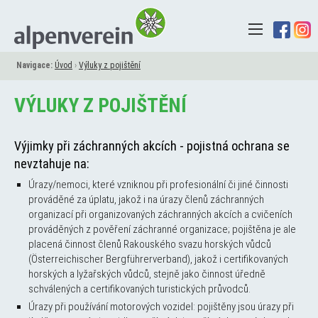
Navigace:
Úvod
›
Výluky z pojištění
VÝLUKY Z POJIŠTĚNÍ
Výjimky při záchranných akcích - pojistná ochrana se
nevztahuje na:
Úrazy/nemoci, které vzniknou při profesionální či jiné činnosti
prováděné za úplatu, jakož i na úrazy členů záchranných
organizací při organizovaných záchranných akcích a cvičeních
prováděných z pověření záchranné organizace; pojištěna je ale
placená činnost členů Rakouského svazu horských vůdců
(Österreichischer Bergführerverband), jakož i certifikovaných
horských a lyžařských vůdců, stejně jako činnost úředně
schválených a certifikovaných turistických průvodců.
Úrazy při používání motorových vozidel: pojištěny jsou úrazy při