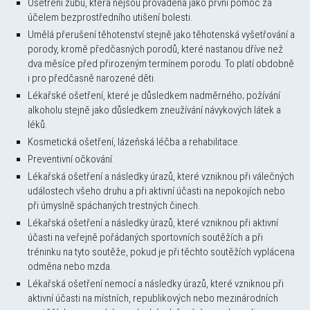
Ošetření zubů, která nejsou prováděna jako první pomoc za
účelem bezprostředního utišení bolesti.
Umělá přerušení těhotenství stejně jako těhotenská vyšetřování a
porody, kromě předčasných porodů, které nastanou dříve než
dva měsíce před přirozeným termínem porodu. To platí obdobně
i pro předčasně narozené děti.
Lékařské ošetření, které je důsledkem nadměrného; požívání
alkoholu stejně jako důsledkem zneužívání návykových látek a
léků.
Kosmetická ošetření, lázeňská léčba a rehabilitace.
Preventivní očkování.
Lékařská ošetření a následky úrazů, které vzniknou při válečných
událostech všeho druhu a při aktivní účasti na nepokojích nebo
při úmyslně spáchaných trestných činech.
Lékařská ošetření a následky úrazů, které vzniknou při aktivní
účasti na veřejně pořádaných sportovních soutěžích a při
tréninku na tyto soutěže, pokud je při těchto soutěžích vyplácena
odměna nebo mzda.
Lékařská ošetření nemocí a následky úrazů, které vzniknou při
aktivní účasti na místních, republikových nebo mezinárodních