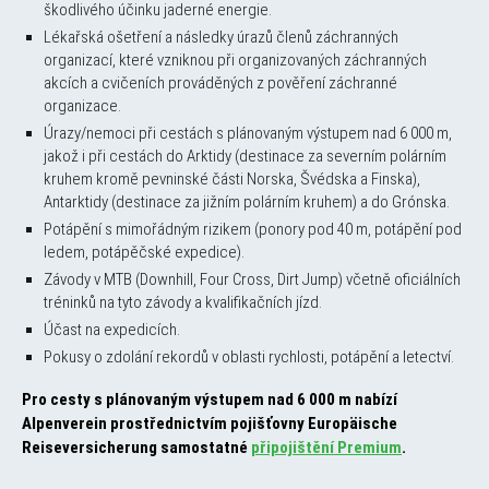
škodlivého účinku jaderné energie.
Lékařská ošetření a následky úrazů členů záchranných
organizací, které vzniknou při organizovaných záchranných
akcích a cvičeních prováděných z pověření záchranné
organizace.
Úrazy/nemoci při cestách s plánovaným výstupem nad 6 000 m,
jakož i při cestách do Arktidy (destinace za severním polárním
kruhem kromě pevninské části Norska, Švédska a Finska),
Antarktidy (destinace za jižním polárním kruhem) a do Grónska.
Potápění s mimořádným rizikem (ponory pod 40 m, potápění pod
ledem, potápěčské expedice).
Závody v MTB (Downhill, Four Cross, Dirt Jump) včetně oficiálních
tréninků na tyto závody a kvalifikačních jízd.
Účast na expedicích.
Pokusy o zdolání rekordů v oblasti rychlosti, potápění a letectví.
Pro cesty s plánovaným výstupem nad 6 000 m nabízí
Alpenverein prostřednictvím pojišťovny Europäische
Reiseversicherung samostatné
připojištění Premium
.