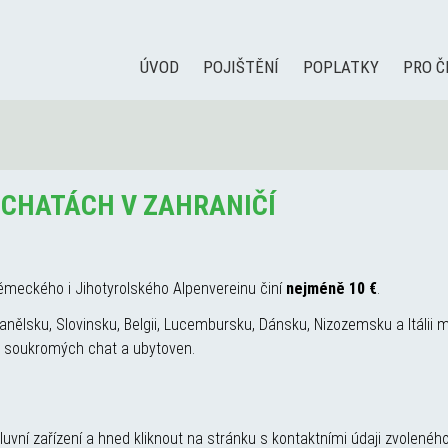
ÚVOD
POJIŠTĚNÍ
POPLATKY
PRO Č
 CHATÁCH V ZAHRANIČÍ
meckého i Jihotyrolského Alpenvereinu činí
nejméně 10 €
.
nělsku, Slovinsku, Belgii, Lucembursku, Dánsku, Nizozemsku a Itálii mů
 70 soukromých chat a ubytoven.
vní zařízení a hned kliknout na stránku s kontaktními údaji zvoleného