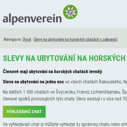
Navigace:
Úvod
›
Slevy na ubytování na horských chatách v zahraničí
SLEVY NA UBYTOVÁNÍ NA HORSKÝCH
Členové mají ubytování na horských chatách levněji
Sleva na ubytování na jednu noc
ve všech chatách Rakouského, Ně
Na dalších 1 300 chatách ve Švýcarsku, Francii, Lichtenštejnsku, Špa
členové spolků provozujících tyto chaty. Slevy existují i u více než
VYHLEDÁVAČ CHAT
Ve vyhledávači chat si můžete vyhledat tu správnou chatu nebo smlu