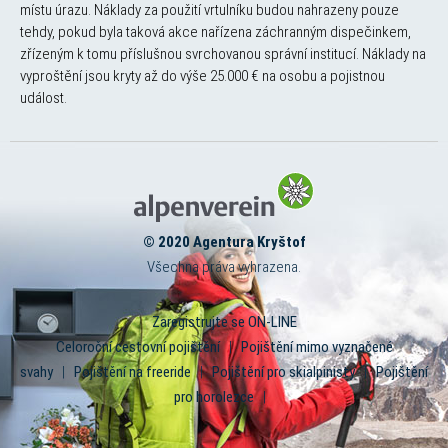
místu úrazu. Náklady za použití vrtulníku budou nahrazeny pouze
tehdy, pokud byla taková akce nařízena záchranným dispečinkem,
zřízeným k tomu příslušnou svrchovanou správní institucí. Náklady na
vyproštění jsou kryty až do výše 25.000 € na osobu a pojistnou
událost.
© 2020 Agentura Kryštof
Všechna práva vyhrazena.
Zaregistrujte se ON-LINE
Celoroční cestovní pojištění
|
Pojištění mimo vyznačené
svahy
|
Pojištění na freeride
|
Pojištění pro skialpinisty
|
Pojištění
pro horolezce
|