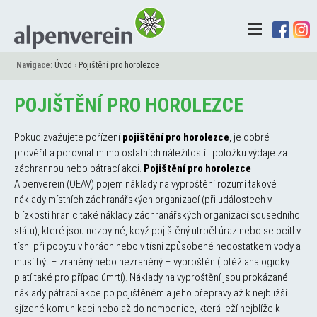
Navigace:
Úvod
›
Pojištění pro horolezce
POJIŠTĚNÍ PRO HOROLEZCE
Pokud zvažujete pořízení
pojištění pro horolezce
, je dobré
prověřit a porovnat mimo ostatních náležitostí i položku výdaje za
záchrannou nebo pátrací akci.
Pojištění pro horolezce
Alpenverein (OEAV) pojem náklady na vyproštění rozumí takové
náklady místních záchranářských organizací (při událostech v
blízkosti hranic také náklady záchranářských organizací sousedního
státu), které jsou nezbytné, když pojištěný utrpěl úraz nebo se ocitl v
tísni při pobytu v horách nebo v tísni způsobené nedostatkem vody a
musí být – zraněný nebo nezraněný – vyproštěn (totéž analogicky
platí také pro případ úmrtí). Náklady na vyproštění jsou prokázané
náklady pátrací akce po pojištěném a jeho přepravy až k nejbližší
sjízdné komunikaci nebo až do nemocnice, která leží nejblíže k