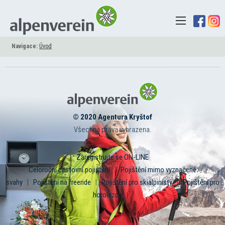
Navigace:
Úvod
© 2020 Agentura Kryštof
Všechna práva vyhrazena.
Zaregistrujte se ON-LINE
Celoroční cestovní pojištění
|
Pojištění mimo vyznačené
svahy
|
Pojištění na freeride
|
Pojištění pro skialpinisty
|
Pojištění pro
horolezce
|