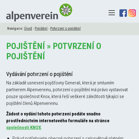
Navigace:
Úvod
›
Pojištění
›
Potvrzení o pojištění
POJIŠTĚNÍ » POTVRZENÍ O
POJIŠTĚNÍ
Vydávání potvrzení o pojištění
Na základě usnesení pojišťovny Generali, která je smluvním
partnerem Alpenvereinu, potvrzení o pojištění má právo vystavovat
pouze společnost Knox, která řeší veškeré záležitosti týkající se
pojištění členů Alpenvereinu.
Žádost o vydání tohoto potvrzení podáte snadno
prostřednictvím internetového formuláře na stránce
společnosti KNOX
.
Pokud potřebujete obecné potvrzení o celosvětově platném