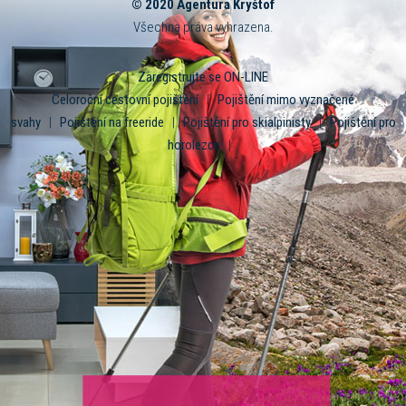
© 2020 Agentura Kryštof
Všechna práva vyhrazena.
Zaregistrujte se ON-LINE
Celoroční cestovní pojištění
|
Pojištění mimo vyznačené
svahy
|
Pojištění na freeride
|
Pojištění pro skialpinisty
|
Pojištění pro
horolezce
|